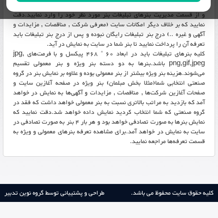
برای درج بنر تبلیغات در سایت نوین تجارت ابتدا باید در سایت ثبت نام نمایید
و از قسمت مدیریت بنر‌های تبلیغات بنر مورد نظر خود را وارد نمایید.دقت
نمایید که بر خلاف دیگر امکانات سایت (معرفی شرکت , مناقصات , مزایدات و
آگهی و غیره ..) درج بنر تبلیغات رایگان نبوده و پس از درج بنر تبلیغات باید
تعرفه آن را پرداخت نمایید تا بنر شما در سایت به نمایش در آید.
کلیه بنر‌های تبلیغات باید در ابعاد 60 * 468 پیکسل و با فرمت‌های jpg,
png,gif,jpeg باشد.بنر‌ها به دو دسته بنر ویژه و بنر معمولی تقسیم
می‌شوند.هزینه بنر ویژه بیشتر از بنر معمولی بوده و علاوه بر نمایش بنر در گروه
صنعتی انتخابی شما(مثلا بخش مبلمان) بنر ویژه در صفحه آغازین سایت و
صفحات آغازین شرکت‌ها , مناقصات , مزایدات و آگهی‌ها به نمایش در خواهد
آمد که بازدید به مراتب بالاتری نسبت به بنر معمولی خواهد داشت که فقد در
گروه صنعتی که شما انتخاب کردید نمایش داده خواهد شد.دقت نمایید که
نمایش بنر‌ها به صورت تصادفی خواهد بود و هر بار 4 بنر به صورت تصادفی در
سایت به نمایش در خواهد آمد.برای مشاهده تعرفه بنر‌های معمولی و ویژه به
قسمت تعرفه‌ها مراجعه نمایید.
کلیه حقوق سایت محفوظ می باشد.
طراحی و پشتیبانی توسط گروه نوین تدبیر