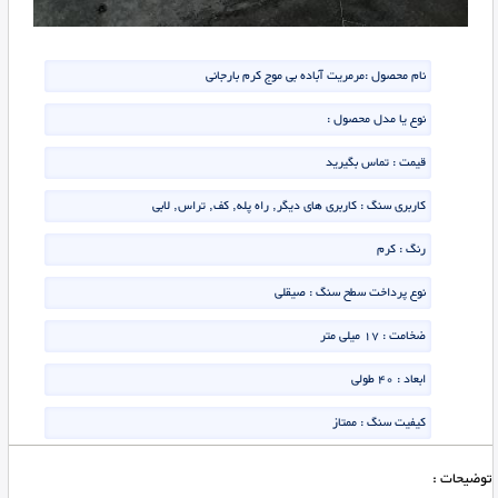
نام محصول :
مرمریت آباده بی موج کرم بارجانی
نوع یا مدل محصول :
قیمت :
تماس بگیرید
کاربری سنگ : کاربری های دیگر, راه پله, کف, تراس, لابی
رنگ : کرم
نوع پرداخت سطح سنگ : صیقلی
ضخامت : 17 میلی متر
ابعاد : 40 طولی
کیفیت سنگ : ممتاز
توضیحات :