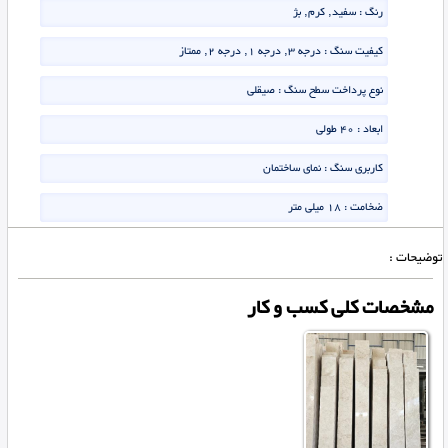
رنگ : سفید, کرم, بژ
کیفیت سنگ : درجه 3, درجه 1, درجه 2, ممتاز
نوع پرداخت سطح سنگ : صیقلی
ابعاد : 40 طولی
کاربری سنگ : نمای ساختمان
ضخامت : 18 میلی متر
توضیحات :
مشخصات کلی کسب و کار