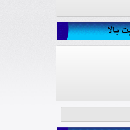
 نما
س)