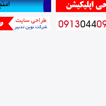
سنگبری ۲۲ بهمن
کشسان نسل جدید سقف کاذب
سنگبری پاسارگاد
ریوا بزرگترین تولید کننده کاسه حمام ترکی درایران
محصولات برتر
ben vacuum
سنگبری هفت سنگ
سنگبری فلق
بست روکشدار
سنگ مقبره
اسپرسو دسینی مدل
Ds_1125