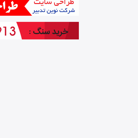
دسته بندی مشاغل
پوشاک (3)
توتون و تنباکو (0)
چوب و محصولات چوبی (بجز مبل) (3)
دباغی، چرم، کیف، چمدان و کفش (0)
سایر تجهیزات حمل و نقل (3)
سایر فعالیت های کسب و کار (49)
سایر مصنوعات (4)
غذایی و آشامیدنی (12)
فلزات اساسی(آهن، فولاد و ...) (22)