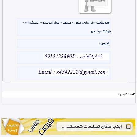
وب سایت :
خراسان رضوی - مشهد - بلوار اندیشه - اندیشه۶۴ -
بلوک۳ -واحد۵
آدرس :
کلمات کلیدی :