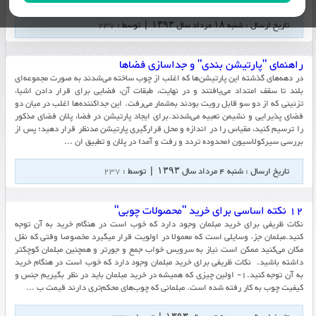
تاریخ ارسال : شنبه ۱۸ مرداد سال ۱۳۹۳ | توسط :
237
راهنمای "پارتیشن بندی" و جداسازی فضاها
در دهه‌های گذشته این پارتیشن‌ها که اغلب از چوب ساخته می‌شدند به صورت مجموعه‌ای
بلند تا سقف امتداد می‌یافتند و در نهایت، طبقات آن، فضایی برای قرار دادن اشیاء
تزئینی که از دو سو قابل رویت بودند به‌شمار می‌رفت. این جداکننده‌ها اغلب در میان دو
فضای پذیرایی و نشیمن تعبیه می‌شدند.برای ایجاد پارتیشن در فضا، پلان فضای مذکور
را ترسیم کنید، مقیاس را در اندازه و محل قرارگیری پارتیشن مدنظر قرار دهید؛ پس از
بررسی سیرکولاسیون (محدوده تردد و رفت و آمد) در پلان و تطبیق ان ...
تاریخ ارسال : شنبه ۴ مرداد سال ۱۳۹۳ | توسط :
237
12 نکته اساسی برای خرید "محصولات چوبی"
نکات ظریفی برای خرید مبلمان وجود دارد که خوب است در هنگام خرید به آن توجه
کنید.مبلمان جزء وسایلی است که معمولا در اولویت قرار میگیرد مخصوصا وقتی که نقل
مکان می‌کنید ممکن است نیاز به سرویس خواب جمع و جورتر و همچنین مبلمان کوچکتر
داشته باشید. نکات ظریفی برای خرید مبلمان وجود دارد که خوب است در هنگام خرید
به آن توجه کنید.1- اولین چیزی که همیشه در خرید مبلمان باید در نظر بگیریم جنس و
کیفیت چوب به کار رفته شده است. مبلمانی که چوب‌های محکم‌تری دارند قیمت ب ...