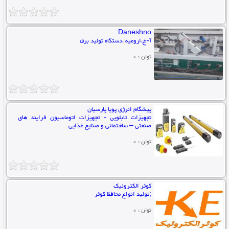
Daneshno
آ-غ،ارومیه ،دستگاه تولید برق
توان : 0
پیشگام انرژی پویا پارسیان
تجهیزات تابلویی - تجهیزات اتوماسیون فرایند های
صنعتی – ساختمانی و صنایع غذایی
توان : 0
کوثر الکترونیک
;تولید انواع محافظ کوثر
توان : 0