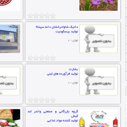
داتیک شاو(درخشان دانه سپنتا)
تولید بیسکوئیت
توان : 0
بشارت
تولید فرآورده های لبنی
توان : 0
گروه بازرگانی و صنعتی واندر لند
کیش
تولید کننده مواد غذایی