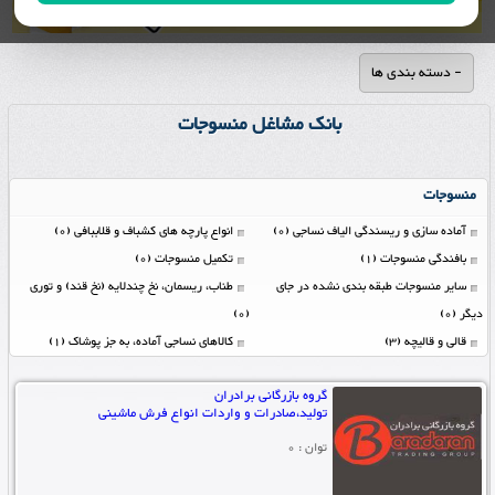
- دسته بندی ها
بانک مشاغل منسوجات
منسوجات
آماده سازی و ریسندگی الیاف نساجی (0)
انواع پارچه های کشباف و قلاببافی (0)
بافندگی منسوجات (1)
تکمیل منسوجات (0)
سایر منسوجات طبقه بندی نشده در جای
طناب، ریسمان، نخ چندلایه (نخ قند) و توری
دیگر (0)
(0)
قالی و قالیچه (3)
کالاهای نساجی آماده، به جز پوشاک (1)
گروه بازرگانی برادران
تولید،صادرات و واردات انواع فرش ماشینی
توان : 0