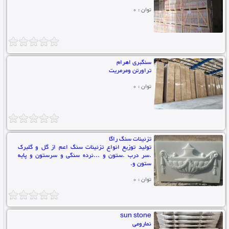
توان : 0
سنگبری اهرام
تراورتن ومرمریت
توان : 0
تزئینات سنگ راگا
تولید توزیع انواع تزئینات سنگ اعم از گل و گلبرک
.سر درب .ستون و ...نرده سنگی و سرستون و پایه
ستون و.
توان : 0
sun stone
نمارومی