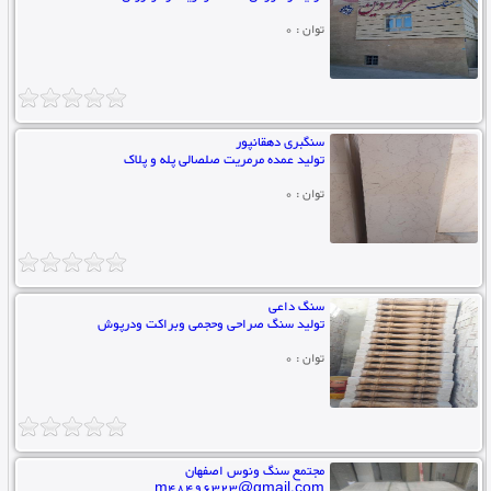
توان : 0
سنگبری دهقانپور
تولید عمده مرمریت صلصالی پله و پلاک
توان : 0
سنگ داعی
تولید سنگ صراحی وحجمی وبراکت ودرپوش
توان : 0
مجتمع سنگ ونوس اصفهان
m48496323@gmail.com